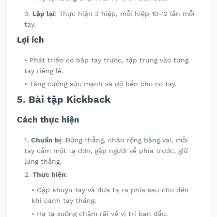
Lặp lại
: Thực hiện 3 hiệp, mỗi hiệp 10-12 lần mỗi
tay.
Lợi ích
Phát triển cơ bắp tay trước, tập trung vào từng
tay riêng lẻ.
Tăng cường sức mạnh và độ bền cho cơ tay.
5. Bài tập Kickback
Cách thực hiện
Chuẩn bị
: Đứng thẳng, chân rộng bằng vai, mỗi
tay cầm một tạ đơn, gập người về phía trước, giữ
lưng thẳng.
Thực hiện
:
Gập khuỷu tay và đưa tạ ra phía sau cho đến
khi cánh tay thẳng.
Hạ tạ xuống chậm rãi về vị trí ban đầu.