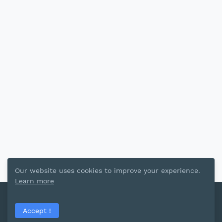
Our website uses cookies to improve your experience.
Learn more
2022 Copyright - Thể thao
Accept !
Home
About
Contact Us
Chính sách