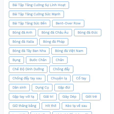
Bài Tập Tăng Cường Sự Linh Hoạt
Bài Tập Tăng Cường Sức Mạnh
Bài Tập Tăng Sức Bền
Bent-Over Row
Bóng đá Anh
Bóng đá Châu Âu
Bóng đá Đức
Bóng đá Italia
Bóng đá Pháp
Bóng đá Tây Ban Nha
Bóng đá Việt Nam
Bụng
Bước Chân
Chân
Chế Độ Dinh Dưỡng
Chống đẩy
Chống đẩy tay sau
Chuyện lạ
Cổ tay
Dân sinh
Dụng Cụ
Gập đùi
Gập tay với tạ
Giải trí
Giày Dép
Giới trẻ
Giữ thăng bằng
Hít thở
Kéo tạ về sau