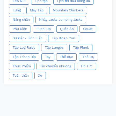
Leo Núi
Lịch tập
Lịch thi đấu bóng đá
Lưng
Máy Tập
Mountain Climbers
Nâng chân
Nhảy Jacks Jumping Jacks
Phụ Kiện
Push-Up
Quần Áo
Squat
Sự kiện- Bình luận
Tập Bicep Curl
Tập Leg Raise
Tập Lunges
Tập Plank
Tập Tricep Dip
Tay
Thể dục
Thời sự
Thực Phẩm
Tin chuyển nhượng
Tin Tức
Toàn thân
Xe