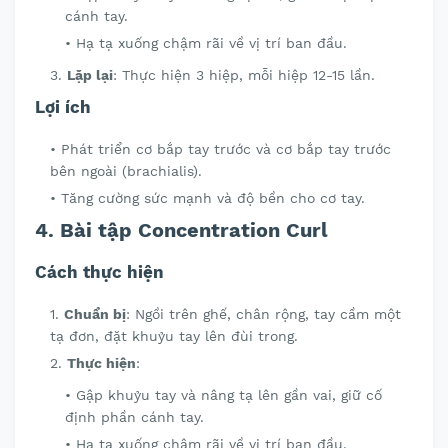
cánh tay.
Hạ tạ xuống chậm rãi về vị trí ban đầu.
Lặp lại
: Thực hiện 3 hiệp, mỗi hiệp 12-15 lần.
Lợi ích
Phát triển cơ bắp tay trước và cơ bắp tay trước
bên ngoài (brachialis).
Tăng cường sức mạnh và độ bền cho cơ tay.
4. Bài tập Concentration Curl
Cách thực hiện
Chuẩn bị
: Ngồi trên ghế, chân rộng, tay cầm một
tạ đơn, đặt khuỷu tay lên đùi trong.
Thực hiện
:
Gập khuỷu tay và nâng tạ lên gần vai, giữ cố
định phần cánh tay.
Hạ tạ xuống chậm rãi về vị trí ban đầu.