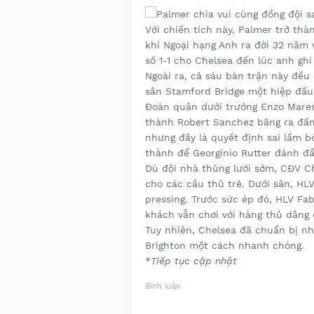
Với chiến tích này, Palmer trở th
khi Ngoại hạng Anh ra đời 32 năm v
số 1-1 cho Chelsea đến lúc anh ghi
Ngoài ra, cả sáu bàn trận này đều 
sân Stamford Bridge một hiệp đấu 
Đoàn quân dưới trướng Enzo Mares
thành Robert Sanchez băng ra đấm
nhưng đây là quyết định sai lầm b
thành để Georginio Rutter đánh đầ
Dù đội nhà thủng lưới sớm, CĐV Ch
cho các cầu thủ trẻ. Dưới sân, HL
pressing. Trước sức ép đó, HLV Fab
khách vẫn chơi với hàng thủ dâng 
Tuy nhiên, Chelsea đã chuẩn bị n
Brighton một cách nhanh chóng.
*
Tiếp tục cập nhật
Bình luận