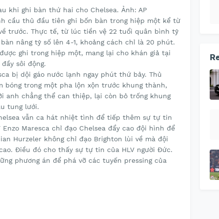
ành cầu thủ đầu tiên ghi bốn bàn trong hiệp một kể từ
ề trước. Thực tế, từ lúc tiền vệ 22 tuổi quân bình tỷ
 bàn nâng tỷ số lên 4-1, khoảng cách chỉ là 20 phút.
được ghi trong hiệp một, mang lại cho khán giả tại
Re
đầy sôi động.
ca bị dội gáo nước lạnh ngay phút thứ bảy. Thủ
 bóng trong một pha lộn xộn trước khung thành,
ởi anh chẳng thể can thiệp, lại còn bỏ trống khung
u tung lưới.
elsea vẫn ca hát nhiệt tình để tiếp thêm sự tự tin
V Enzo Maresca chỉ đạo Chelsea đẩy cao đội hình để
ian Hurzeler không chỉ đạo Brighton lùi về mà đội
cao. Điều đó cho thấy sự tự tin của HLV người Đức.
hững phương án để phá vỡ các tuyến pressing của