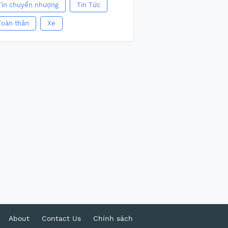
Tin chuyển nhượng
Tin Tức
Toàn thân
Xe
About
Contact Us
Chính sách