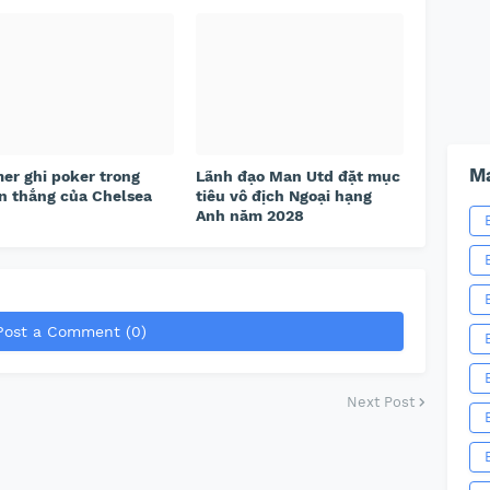
Ma
er ghi poker trong
Lãnh đạo Man Utd đặt mục
n thắng của Chelsea
tiêu vô địch Ngoại hạng
Anh năm 2028
Post a Comment (0)
Next Post