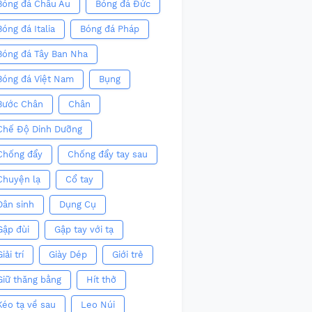
Bóng đá Châu Âu
Bóng đá Đức
Bóng đá Italia
Bóng đá Pháp
Bóng đá Tây Ban Nha
Bóng đá Việt Nam
Bụng
Bước Chân
Chân
Chế Độ Dinh Dưỡng
Chống đẩy
Chống đẩy tay sau
Chuyện lạ
Cổ tay
Dân sinh
Dụng Cụ
Gập đùi
Gập tay với tạ
iải trí
Giày Dép
Giới trẻ
Giữ thăng bằng
Hít thở
Kéo tạ về sau
Leo Núi