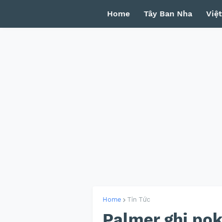
Home
Tây Ban Nha
Việ
Home
Tin Tức
Palmer ghi pok