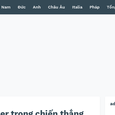
t Nam
Đức
Anh
Châu Âu
Italia
Pháp
Tổn
a
er trong chiến thắng