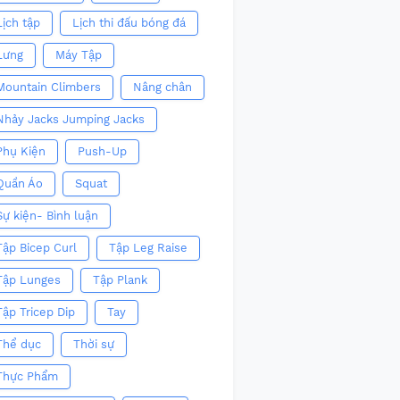
Lịch tập
Lịch thi đấu bóng đá
Lưng
Máy Tập
Mountain Climbers
Nâng chân
Nhảy Jacks Jumping Jacks
Phụ Kiện
Push-Up
Quần Áo
Squat
Sự kiện- Bình luận
Tập Bicep Curl
Tập Leg Raise
Tập Lunges
Tập Plank
Tập Tricep Dip
Tay
Thể dục
Thời sự
Thực Phẩm