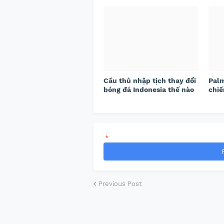
Cầu thủ nhập tịch thay đổi
Palm
bóng đá Indonesia thế nào
chiế
*
Previous Post