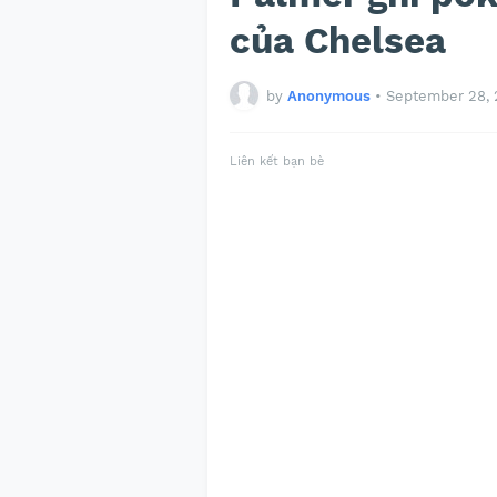
của Chelsea
by
Anonymous
•
September 28,
Liên kết bạn bè