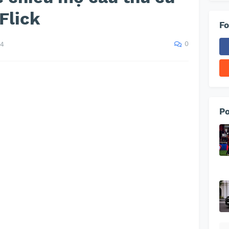
Flick
Fo
0
24
Po