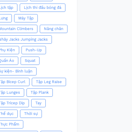
Lịch tập
Lịch thi đấu bóng đá
Lưng
Máy Tập
Mountain Climbers
Nâng chân
Nhảy Jacks Jumping Jacks
Phụ Kiện
Push-Up
Quần Áo
Squat
Sự kiện- Bình luận
Tập Bicep Curl
Tập Leg Raise
Tập Lunges
Tập Plank
Tập Tricep Dip
Tay
Thể dục
Thời sự
Thực Phẩm