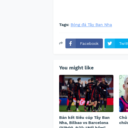
Tags:
Bóng đá Tây Ban Nha
Facebook
Twit
You might like
Bán kết Siêu cúp Tây Ban
Chủ 
Nha, Bilbao vs Barcelona
chức
(02h00, 9/1): “Nồi hầm”