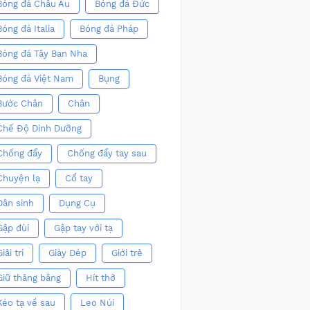
Bóng đá Châu Âu
Bóng đá Đức
Bóng đá Italia
Bóng đá Pháp
Bóng đá Tây Ban Nha
Bóng đá Việt Nam
Bụng
Bước Chân
Chân
Chế Độ Dinh Dưỡng
Chống đẩy
Chống đẩy tay sau
Chuyện lạ
Cổ tay
Dân sinh
Dụng Cụ
Gập đùi
Gập tay với tạ
iải trí
Giày Dép
Giới trẻ
Giữ thăng bằng
Hít thở
Kéo tạ về sau
Leo Núi