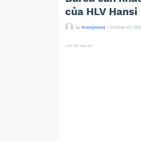
của HLV Hansi 
by
Anonymous
•
October 07, 20
Liên kết bạn bè