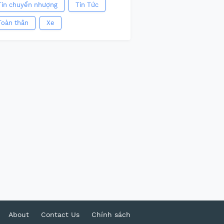
Tin chuyển nhượng
Tin Tức
Toàn thân
Xe
About
Contact Us
Chính sách