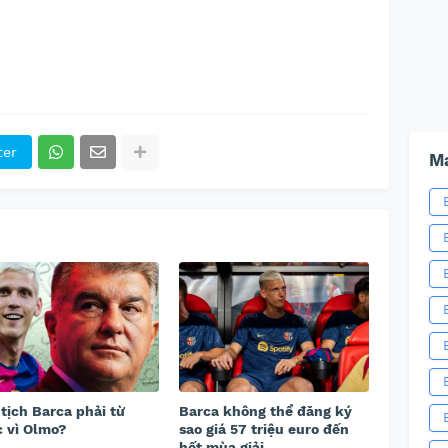
ter
Ma
tịch Barca phải từ
Barca không thể đăng ký
 vì Olmo?
sao giá 57 triệu euro đến
hết mùa giải