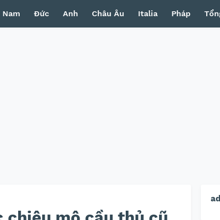
t Nam
Đức
Anh
Châu Âu
Italia
Pháp
Tổn
a
 chiêu mộ cầu thủ cũ