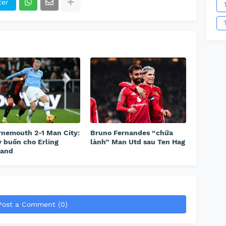
ter
nemouth 2-1 Man City:
Bruno Fernandes “chữa
 buồn cho Erling
lành” Man Utd sau Ten Hag
land
Post a Comment (0)