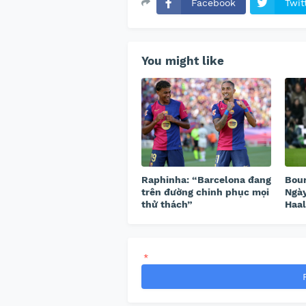
Facebook
Twit
You might like
Raphinha: “Barcelona đang
Bour
trên đường chinh phục mọi
Ngày
thử thách”
Haa
*