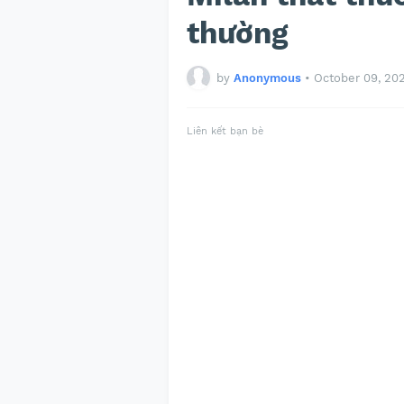
thường
by
Anonymous
•
October 09, 20
Liên kết bạn bè