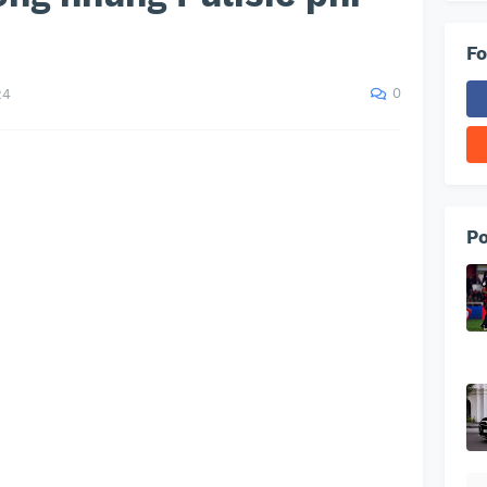
Fo
0
24
Po