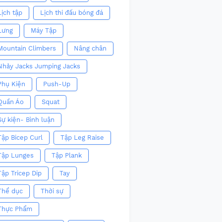
Lịch tập
Lịch thi đấu bóng đá
Lưng
Máy Tập
Mountain Climbers
Nâng chân
Nhảy Jacks Jumping Jacks
Phụ Kiện
Push-Up
Quần Áo
Squat
Sự kiện- Bình luận
Tập Bicep Curl
Tập Leg Raise
Tập Lunges
Tập Plank
Tập Tricep Dip
Tay
Thể dục
Thời sự
Thực Phẩm