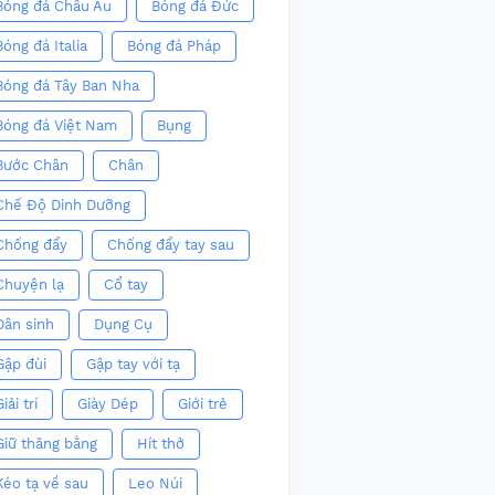
Bóng đá Châu Âu
Bóng đá Đức
Bóng đá Italia
Bóng đá Pháp
Bóng đá Tây Ban Nha
Bóng đá Việt Nam
Bụng
Bước Chân
Chân
Chế Độ Dinh Dưỡng
Chống đẩy
Chống đẩy tay sau
Chuyện lạ
Cổ tay
Dân sinh
Dụng Cụ
Gập đùi
Gập tay với tạ
iải trí
Giày Dép
Giới trẻ
Giữ thăng bằng
Hít thở
Kéo tạ về sau
Leo Núi