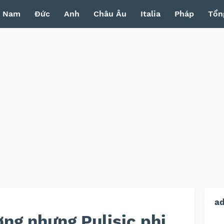
t Nam
Đức
Anh
Châu Âu
Italia
Pháp
Tổn
a
ờng nhưng Pulisic phi