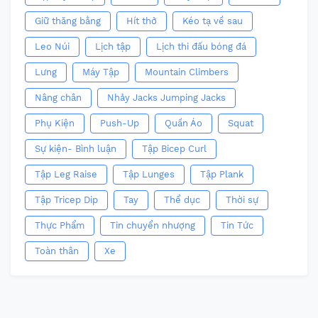
Giữ thăng bằng
Hít thở
Kéo tạ về sau
Leo Núi
Lịch tập
Lịch thi đấu bóng đá
Lưng
Máy Tập
Mountain Climbers
Nâng chân
Nhảy Jacks Jumping Jacks
Phụ Kiện
Push-Up
Quần Áo
Squat
Sự kiện- Bình luận
Tập Bicep Curl
Tập Leg Raise
Tập Lunges
Tập Plank
Tập Tricep Dip
Tay
Thể dục
Thời sự
Thực Phẩm
Tin chuyển nhượng
Tin Tức
Toàn thân
Xe