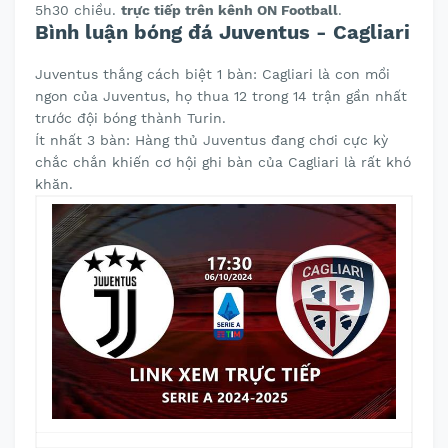
5h30 chiều.
trực tiếp trên kênh ON Football
.
Bình luận bóng đá Juventus - Cagliari
Juventus thắng cách biệt 1 bàn: Cagliari là con mồi
ngon của Juventus, họ thua 12 trong 14 trận gần nhất
trước đội bóng thành Turin.
Ít nhất 3 bàn: Hàng thủ Juventus đang chơi cực kỳ
chắc chắn khiến cơ hội ghi bàn của Cagliari là rất khó
khăn.